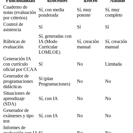
Funcionalidad
4Docentes
iDoceo
Additio
Cuaderno de
Sí, con media
Sí, muy
Sí, muy
notas (evaluación
ponderada
potente
completo
por criterios)
Control de
Sí
Sí
Sí
asistencia
Sí, generadas con
Rúbricas de
IA (Modo
Sí, creación
Sí, creación
evaluación
Curricular
manual
manual
LOMLOE)
Generación IA
con currículo
Sí
No
Limitada
oficial por CCAA
Generador de
Sí (plan
programaciones
No
No
Programaciones)
didácticas
Situaciones de
aprendizaje
Sí, con IA
No
No
(SDA)
Generador de
exámenes y tipo
Sí, con IA
No
No
test
Informes de
evaluación con IA
Sí
No
No